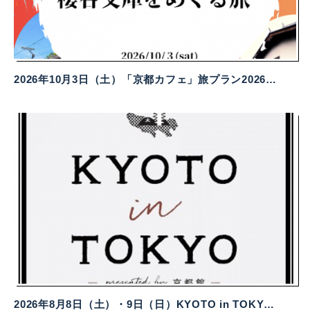
2026年10月3日（土）「京都カフェ」旅プラン2026 【陽明文庫と櫻谷文庫を巡る旅】
2026年8月8日（土）・9日（日）KYOTO in TOKYO presented by 京都館～collaboration with Prince Hotel～を開催