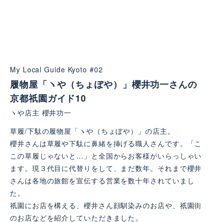
My Local Guide Kyoto #02
履物屋「ヽや（ちょぼや）」櫻井功一さんの
京都祇園ガイド10
ヽや店主 櫻井功一
草履/下駄の履物屋「ヽや（ちょぼや）」の店主。
櫻井さんは草履や下駄に鼻緒を挿げる職人さんです。「こ
この草履じゃないと…」と全国からお客様がいらっしゃい
ます。現３代目に代替りをして、まだ数年。それまで櫻井
さんは各地の旅館を宣伝する営業を数十年されていまし
た。
祇園にお店を構える、櫻井さん顔馴染みのお店や、祇園街
のお店などを紹介していただきました。