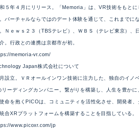
を令和５年４月にリリース。「Memoria」は、VR技術をもと
。バーチャルならではのデート体験を通じて、これまでに
。Ｎｅｗｓ２３（TBSテレビ）、ＷＢＳ（テレビ東京）、
介。行政との連携は京都市が初。
tps://memoria-vr.com/
chnology Japan株式会社について
月設立。ＶＲオールインワン技術に注力した、独自のイノ
のリーディングカンパニー。繋がりを構築し、人生を豊かに
使命を抱くPICOは、コミュニティを活性化させ、開発者
統合XRプラットフォームを構築することを目指している。
tps://www.picoxr.com/jp