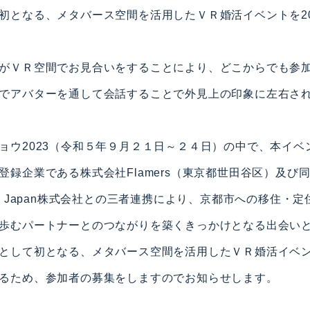
初となる、メタバース空間を活用したＶＲ婚活イベントを202
がＶＲ空間でお見合いをすることにより、どこからでも参
でアバターを通して会話することで外見上の印象に左右さ
ョウ2023（令和５年９月２１日～２４日）の中で、本イベ
登録企業である株式会社Flamers（東京都世田谷区）及び
nology Japan株式会社との三者連携により、京都市への移住
歩むパートナーとのつながりを築くきっかけとなる出会い
として初となる、メタバース空間を活用したＶＲ婚活イベ
るため、参加者の募集をしますのでお知らせします。