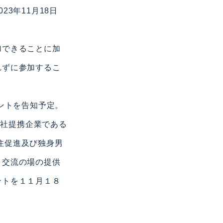
3年11月18日
加できることに加
れずに参加するこ
ントを告知予定。
同社提携企業である
・定住促進及び独身男
と交流の場の提供
ントを１１月１８