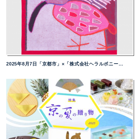
2025年8月7日「京都市」×「株式会社ヘラルボニー」×「山田繊維株式会社」 京都館コラボ「風呂敷」を販売開始