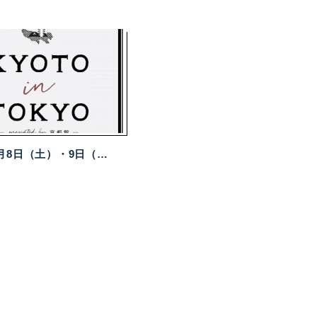
2026年8月8日（土）・9日（日）KYOTO in TOKYO presented by 京都館～collaboration with Prince Hotel～を開催