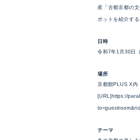
産「古都京都の文
ポットを紹介する
日時
令和7年1月30日
場所
京都館PLUS X内
[URL]
https://par
to=guestroom&ri
テーマ