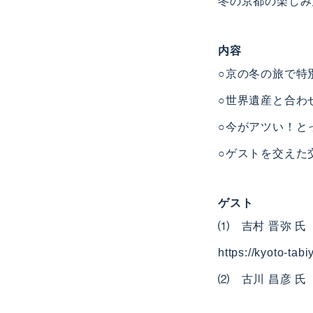
冬の京都の楽しみ
内容
○京の冬の旅で特
○世界遺産と合わ
○今がアツい！と
○ゲストを交えた
ゲスト
⑴ 吉村 晋弥 
https://kyoto-tab
⑵ 古川 昌彦 