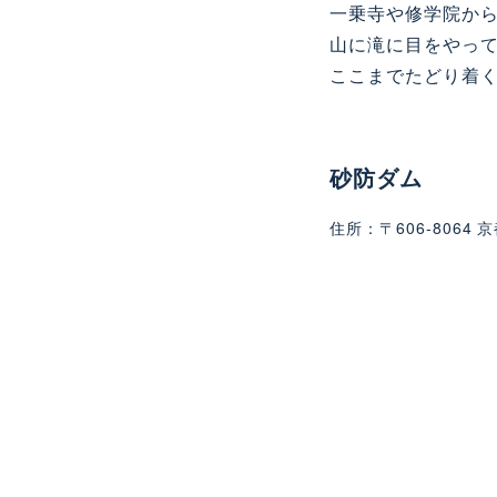
一乗寺や修学院か
山に滝に目をやっ
ここまでたどり着
砂防ダム
住所：〒606-806