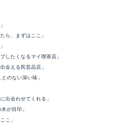
所」
たら、まずはここ」
う」
プしたくなるマイ喫茶店」
出会える民芸品店」
ことのない深い味」
」
に出会わせてくれる」
の木が目印」
てここ」