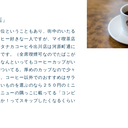
店」
一位ということもあり、街中のいたる
ーヒー好きな一人ですが、マイ喫茶店
のタナカコーヒ今出川店は河原町通に
店です。（全席喫煙可なのでたばこが
はなんといってもコーヒーカップがい
がついてる。厚めのカップなので少々
す。コーヒー以外でのおすすめはサラ
ないものを選ぶのなら２５０円のミニ
メニューの隅っこに載ってる「コンビ
様か！ってスキップしたくなるくらい