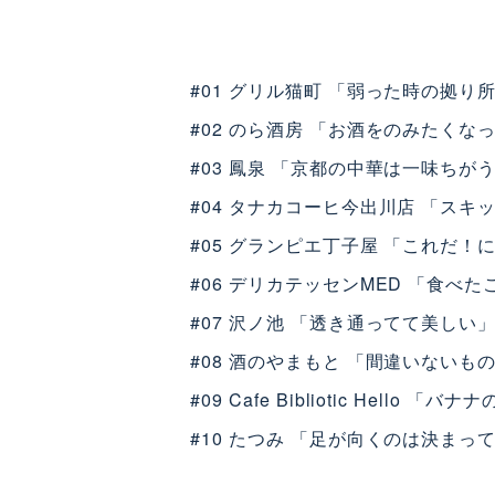
#01 グリル猫町
「弱った時の拠り
#02 のら酒房
「お酒をのみたくなっ
#03 鳳泉
「京都の中華は一味ちが
#04 タナカコーヒ今出川店
「スキッ
#05 グランピエ丁子屋
「これだ！に
#06 デリカテッセンMED
「食べた
#07 沢ノ池
「透き通ってて美しい
#08 酒のやまもと
「間違いないもの
#09 Cafe Bibliotic Hello
「バナナ
#10 たつみ
「足が向くのは決まっ