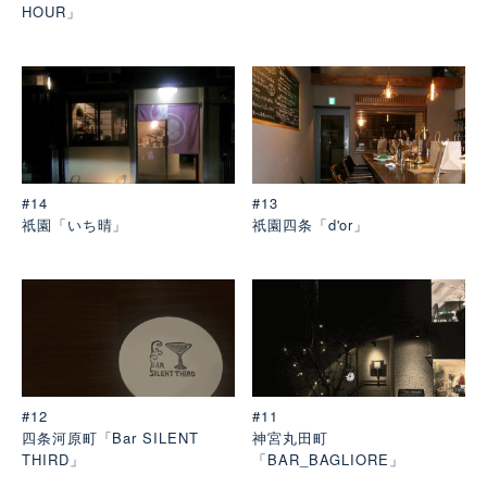
HOUR」
#14
#13
祇園「いち晴」
祇園四条「d'or」
#12
#11
四条河原町「Bar SILENT
神宮丸田町
THIRD」
「BAR_BAGLIORE」