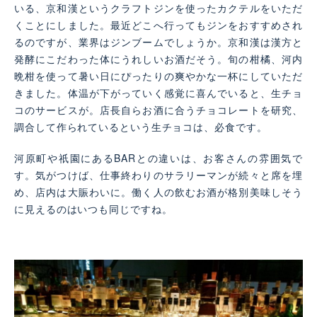
いる、京和漢というクラフトジンを使ったカクテルをいただ
くことにしました。最近どこへ行ってもジンをおすすめされ
るのですが、業界はジンブームでしょうか。京和漢は漢方と
発酵にこだわった体にうれしいお酒だそう。旬の柑橘、河内
晩柑を使って暑い日にぴったりの爽やかな一杯にしていただ
きました。体温が下がっていく感覚に喜んでいると、生チョ
コのサービスが。店長自らお酒に合うチョコレートを研究、
調合して作られているという生チョコは、必食です。
河原町や祇園にあるBARとの違いは、お客さんの雰囲気で
す。気がつけば、仕事終わりのサラリーマンが続々と席を埋
め、店内は大賑わいに。働く人の飲むお酒が格別美味しそう
に見えるのはいつも同じですね。