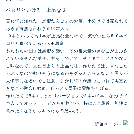
ペロリといける、上品な味
言わずと知れた「黒蜜だんご」のお店。小分けでは売られて
おらず有無も言わさず10本入り。
10本といっても1本が上品な量なので、気づいたら5~6本ペ
ロリと⻝べているから不思議。
もちもちの団子は黒蜜を纏い、その後大量のきなこがまぶさ
れているそんな菓子。甘そうでいて、そこまでくどさのない
甘味なので、見た目よりも上品な味。作りたては、きなこた
っぷりなのでむせそうになるのをグッとこらえないと周りが
大惨事になるのでご注意。しかし時間が経つにつれて黒蜜と
きなこが融合し始め、しっとり団子に変貌をとげる。
作りたてで5本+しっとりバージョンで5本=10本。なので10
本入りでオッケー。 昔から好物だが、特にここ最近、無性に
⻝べたくなるから困ったものだ=太る。
詳細ページへ