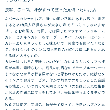
接客、雰囲気、味がすべて整った見習いたいお店
ネパールカレーのお店。街中の細い路地にあるお店で、来店
すると名物美人店員さんが大きな声で「いらっしゃいませ
~!!!」とお出迎え。毎回、ほぼ同じヒマラヤマッシュルーム
カレーとチキンカレーをオーダー。ネパールカレーはインド
カレーよりもサラッとした味わいで、何度でも⻝べたくなる
味。付け合わせのナンは成人男性の顔の1.5倍はあるかと思
えるほど大きなもの。
カレーはもちろん美味しいのだが、なによりもスタッフの接
客が本当に素晴らしい。縦⻑のお店なのでテーブル一つ一つ
までなかなか目が行き届かないと思われがちだが、絶妙なタ
イミングでお冷サービス、付かず離れずのちょっとした会話
も心地よい。いつ伺っても同じとびきりの笑顔と元気な接客
がお店の雰囲気にマッチしており、毎回気持ちよく⻝事がで
きる。
飲⻝店は接客、雰囲気、味が全て整ってこそ良いお店だと思