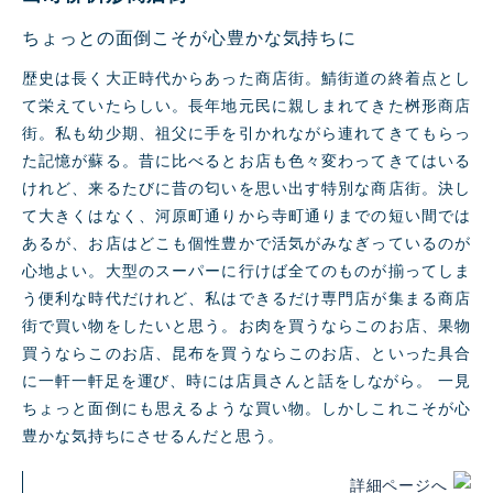
ちょっとの面倒こそが心豊かな気持ちに
歴史は⻑く大正時代からあった商店街。鯖街道の終着点とし
て栄えていたらしい。⻑年地元⺠に親しまれてきた桝形商店
街。私も幼少期、祖父に手を引かれながら連れてきてもらっ
た記憶が蘇る。昔に比べるとお店も色々変わってきてはいる
けれど、来るたびに昔の匂いを思い出す特別な商店街。決し
て大きくはなく、河原町通りから寺町通りまでの短い間では
あるが、お店はどこも個性豊かで活気がみなぎっているのが
心地よい。大型のスーパーに行けば全てのものが揃ってしま
う便利な時代だけれど、私はできるだけ専門店が集まる商店
街で買い物をしたいと思う。お肉を買うならこのお店、果物
買うならこのお店、昆布を買うならこのお店、といった具合
に一軒一軒足を運び、時には店員さんと話をしながら。 一見
ちょっと面倒にも思えるような買い物。しかしこれこそが心
豊かな気持ちにさせるんだと思う。
詳細ページへ