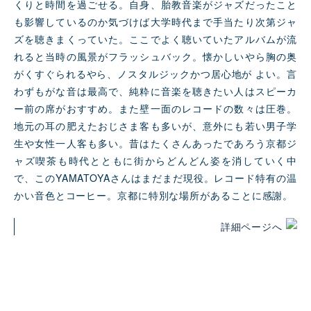
くりと時間を過ごせる。自身、胎教音楽がジャズだったこと
も影響しているのか気づけば大学時代まで手当たり次第ジャ
ズを聴きまくっていた。ここでよく聴いていたアルバムが流
れると当時の風景がフラッシュバック。懐かしいやら胸の奥
がくすぐられるやら、ノスタルジックかつ居心地が よい。言
わずもがな音は最高で、純粋に音楽を聴きたい人はスピーカ
ー前の席がおすすめ。また壁一面のレコードの数々は圧巻。
地元の耳の肥えたおじさま客も多いが、意外にも若い男子学
生や女性一人客も多い。昔はたくさんあったであろう京都ジ
ャズ喫茶も時代とともに街からどんどん姿を消していく中
で、このYAMATOYAさんはまだまだ現役。レコード特有の温
かい音色とコーヒー。京都に特別な場所があることに感謝。
詳細ページへ