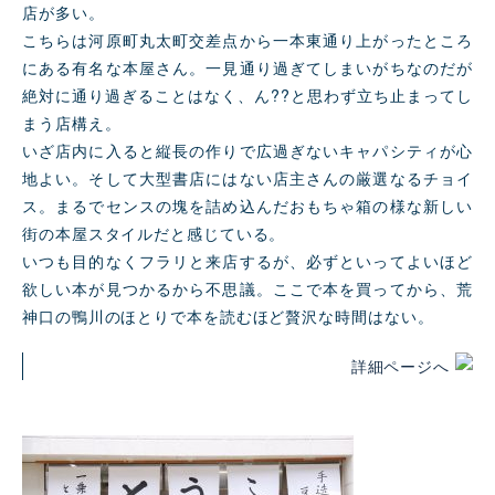
店が多い。
こちらは河原町丸太町交差点から一本東通り上がったところ
にある有名な本屋さん。一見通り過ぎてしまいがちなのだが
絶対に通り過ぎることはなく、ん??と思わず立ち止まってし
まう店構え。
いざ店内に入ると縦⻑の作りで広過ぎないキャパシティが心
地よい。そして大型書店にはない店主さんの厳選なるチョイ
ス。まるでセンスの塊を詰め込んだおもちゃ箱の様な新しい
街の本屋スタイルだと感じている。
いつも目的なくフラリと来店するが、必ずといってよいほど
欲しい本が見つかるから不思議。ここで本を買ってから、荒
神口の鴨川のほとりで本を読むほど贅沢な時間はない。
詳細ページへ