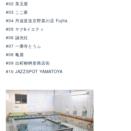
#02 美玉屋
#03 ここ家
#04 丹波直送京野菜の店 Fujita
#05 ヤク&イエティ
#06 誠光社
#07 一乗寺とうふ
#08 ⻲屋
#09 出町柳桝形商店街
#10 JAZZSPOT YAMATOYA