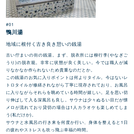
#01
鴨川湯
地域に根付く古き良き憩いの銭湯
古い佇まいの街の銭湯。まず、脱衣所には柳行李(やなぎご
うり)の脱衣籠。非常に状態が良く美しい。今では職人が減
りなかなか作られないため貴重なのだとか。
この銭湯のお気に入りポイントは何よりタイル。今はないレ
トロタイルが修繕されながら丁寧に現存されており、お風呂
に入りながらそれらを眺めている時間が嬉しい。足を思い切
り伸ばして入る深風呂も良し。サウナは少々ぬるい目だが懐
メロが流れており貸切の場合は1人カラオケも楽しめてしま
う(私だけか)。
サウナと水風呂の行き来を何度か行い、身体を整えると1日
の疲れやストレスも吹っ飛ぶ幸福の時間。