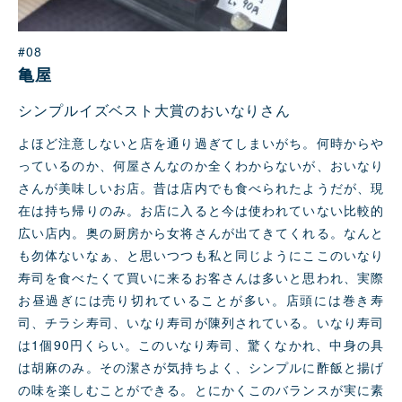
#08
⻲屋
シンプルイズベスト大賞のおいなりさん
よほど注意しないと店を通り過ぎてしまいがち。何時からや
っているのか、何屋さんなのか全くわからないが、おいなり
さんが美味しいお店。昔は店内でも⻝べられたようだが、現
在は持ち帰りのみ。お店に入ると今は使われていない比較的
広い店内。奥の厨房から女将さんが出てきてくれる。なんと
も勿体ないなぁ、と思いつつも私と同じようにここのいなり
寿司を⻝べたくて買いに来るお客さんは多いと思われ、実際
お昼過ぎには売り切れていることが多い。店頭には巻き寿
司、チラシ寿司、いなり寿司が陳列されている。いなり寿司
は1個90円くらい。このいなり寿司、驚くなかれ、中身の具
は胡麻のみ。その潔さが気持ちよく、シンプルに酢飯と揚げ
の味を楽しむことができる。とにかくこのバランスが実に素