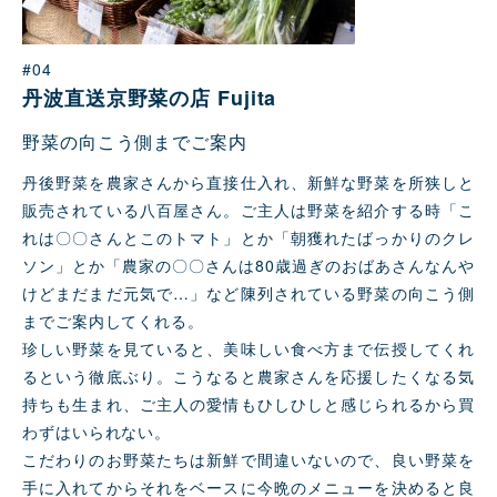
#04
丹波直送京野菜の店 Fujita
野菜の向こう側までご案内
丹後野菜を農家さんから直接仕入れ、新鮮な野菜を所狭しと
販売されている八百屋さん。ご主人は野菜を紹介する時「こ
れは〇〇さんとこのトマト」とか「朝獲れたばっかりのクレ
ソン」とか「農家の〇〇さんは80歳過ぎのおばあさんなんや
けどまだまだ元気で…」など陳列されている野菜の向こう側
までご案内してくれる。
珍しい野菜を見ていると、美味しい⻝べ方まで伝授してくれ
るという徹底ぶり。こうなると農家さんを応援したくなる気
持ちも生まれ、ご主人の愛情もひしひしと感じられるから買
わずはいられない。
こだわりのお野菜たちは新鮮で間違いないので、良い野菜を
手に入れてからそれをベースに今晩のメニューを決めると良