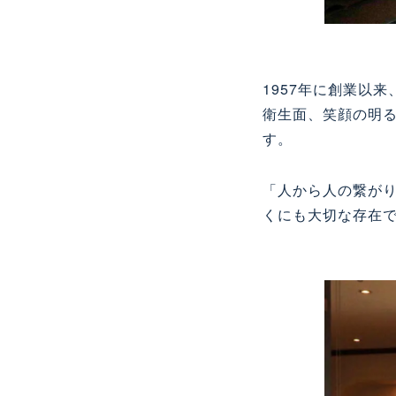
1957
年に創業以来
衛生面、笑顔の明
す。
「人から人の繋が
くにも大切な存在