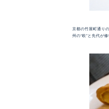
京都の竹屋町通り
州の
“
欧
”
と先代が修